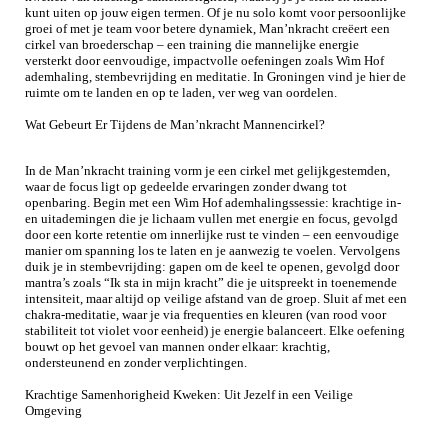
kunt uiten op jouw eigen termen. Of je nu solo komt voor persoonlijke
groei of met je team voor betere dynamiek, Man’nkracht creëert een
cirkel van broederschap – een training die mannelijke energie
versterkt door eenvoudige, impactvolle oefeningen zoals Wim Hof
ademhaling, stembevrijding en meditatie. In Groningen vind je hier de
ruimte om te landen en op te laden, ver weg van oordelen.
Wat Gebeurt Er Tijdens de Man’nkracht Mannencirkel?
In de Man’nkracht training vorm je een cirkel met gelijkgestemden,
waar de focus ligt op gedeelde ervaringen zonder dwang tot
openbaring. Begin met een Wim Hof ademhalingssessie: krachtige in-
en uitademingen die je lichaam vullen met energie en focus, gevolgd
door een korte retentie om innerlijke rust te vinden – een eenvoudige
manier om spanning los te laten en je aanwezig te voelen. Vervolgens
duik je in stembevrijding: gapen om de keel te openen, gevolgd door
mantra’s zoals “Ik sta in mijn kracht” die je uitspreekt in toenemende
intensiteit, maar altijd op veilige afstand van de groep. Sluit af met een
chakra-meditatie, waar je via frequenties en kleuren (van rood voor
stabiliteit tot violet voor eenheid) je energie balanceert. Elke oefening
bouwt op het gevoel van mannen onder elkaar: krachtig,
ondersteunend en zonder verplichtingen.
Krachtige Samenhorigheid Kweken: Uit Jezelf in een Veilige
Omgeving