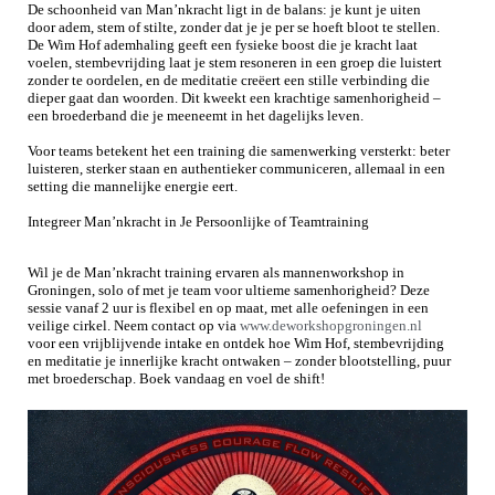
De schoonheid van Man’nkracht ligt in de balans: je kunt je uiten
door adem, stem of stilte, zonder dat je je per se hoeft bloot te stellen.
De Wim Hof ademhaling geeft een fysieke boost die je kracht laat
voelen, stembevrijding laat je stem resoneren in een groep die luistert
zonder te oordelen, en de meditatie creëert een stille verbinding die
dieper gaat dan woorden. Dit kweekt een krachtige samenhorigheid –
een broederband die je meeneemt in het dagelijks leven.
Voor teams betekent het een training die samenwerking versterkt: beter
luisteren, sterker staan en authentieker communiceren, allemaal in een
setting die mannelijke energie eert.
Integreer Man’nkracht in Je Persoonlijke of Teamtraining
Wil je de Man’nkracht training ervaren als mannenworkshop in
Groningen, solo of met je team voor ultieme samenhorigheid? Deze
sessie vanaf 2 uur is flexibel en op maat, met alle oefeningen in een
veilige cirkel. Neem contact op via
www.deworkshopgroningen.nl
voor een vrijblijvende intake en ontdek hoe Wim Hof, stembevrijding
en meditatie je innerlijke kracht ontwaken – zonder blootstelling, puur
met broederschap. Boek vandaag en voel de shift!