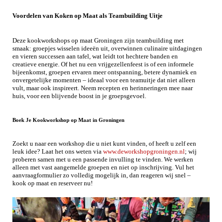
Voordelen van Koken op Maat als Teambuilding Uitje
Deze kookworkshops op maat Groningen zijn teambuilding met
smaak: groepjes wisselen ideeën uit, overwinnen culinaire uitdagingen
en vieren successen aan tafel, wat leidt tot hechtere banden en
creatieve energie. Of het nu een vrijgezellenfeest is of een informele
bijeenkomst, groepen ervaren meer ontspanning, betere dynamiek en
onvergetelijke momenten – ideaal voor een teamuitje dat niet alleen
vult, maar ook inspireert. Neem recepten en herinneringen mee naar
huis, voor een blijvende boost in je groepsgevoel.
Boek Je Kookworkshop op Maat in Groningen
Zoekt u naar een workshop die u niet kunt vinden, of heeft u zelf een
leuk idee? Laat het ons weten via
www.deworkshopgroningen.nl
; wij
proberen samen met u een passende invulling te vinden. We werken
alleen met vast aangemelde groepen en niet op inschrijving. Vul het
aanvraagformulier zo volledig mogelijk in, dan reageren wij snel –
kook op maat en reserveer nu!