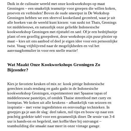
Duik in de culinaire wereld met onze kookworkshops op maat
Groningen – een smakelijk teamuitje voor groepen die willen koken,
proeven en verbinden! Boven de oude smeerput in De Workshop
Groningen hebben we een sfeervol kookeiland gecreëerd, waar je uit
alle hoeken van de wereld kunt kiezen: van sushi tot Thais, Gronings
tot middeleeuws, en natuurlijk onze geliefde Indonesische
kookworkshop Groningen met rijsttafel en saté. Of je een bedrijfsuitje
plant of een gezellig groepsfeest, deze workshops zijn puur plezier op
maat – kies uit ons aanbod of deel je eigen idee voor een persoonlijke
twist. Vraag vrijblijvend naar de mogelijkheden en vul het
aanvraagformulier in voor een snelle reactie!
Wat Maakt Onze Kookworkshops Groningen Zo
Bijzonder?
Kies je favoriete keuken of mix ze: kook pittige Indonesische
gerechten zoals rendang en gado gado in de Indonesische
kookworkshop Groningen, experimenteer met Spaanse tapas of
middeleeuwse pasteitjes, of ontdek Thaise streetfood met curry en
loempias. We koken uit alle keukens – afhankelijk van seizoen en
inspiratie – met verse ingrediënten en eenvoudige technieken. In
groepjes ga je aan de slag: deel taken, ruil tips en bouw op naar een
prachtig gedekte tafel voor een gezamenlijk diner. De sessie van 3-4
uur is hands-on en begeleid, met koffie/thee bij ontvangst –
teambuilding die smaakt naar meer in onze vintage garage.