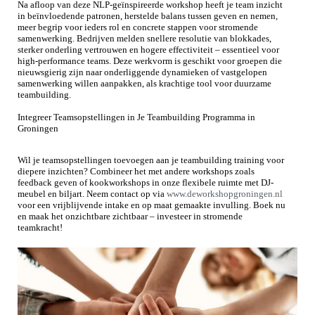
Na afloop van deze NLP-geïnspireerde workshop heeft je team inzicht
in beïnvloedende patronen, herstelde balans tussen geven en nemen,
meer begrip voor ieders rol en concrete stappen voor stromende
samenwerking. Bedrijven melden snellere resolutie van blokkades,
sterker onderling vertrouwen en hogere effectiviteit – essentieel voor
high-performance teams. Deze werkvorm is geschikt voor groepen die
nieuwsgierig zijn naar onderliggende dynamieken of vastgelopen
samenwerking willen aanpakken, als krachtige tool voor duurzame
teambuilding.
Inte
greer Teamsopstellingen in Je Teambuilding Programma in
Groningen
Wil je teamsopstellingen toevoegen aan je teambuilding training voor
diepere inzichten? Combineer het met andere workshops zoals
feedback geven of kookworkshops in onze flexibele ruimte met DJ-
meubel en biljart. Neem contact op via
www.deworkshopgroningen.nl
voor een vrijblijvende intake en op maat gemaakte invulling. Boek nu
en maak het onzichtbare zichtbaar – investeer in stromende
teamkracht!