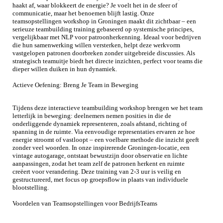
haakt af, waar blokkeert de energie? Je voelt het in de sfeer of
communicatie, maar het benoemen blijft lastig. Onze
teamsopstellingen workshop in Groningen maakt dit zichtbaar – een
serieuze teambuilding training gebaseerd op systemische principes,
vergelijkbaar met NLP voor patroonherkenning. Ideaal voor bedrijven
die hun samenwerking willen versterken, helpt deze werkvorm
vastgelopen patronen doorbreken zonder uitgebreide discussies. Als
strategisch teamuitje biedt het directe inzichten, perfect voor teams die
dieper willen duiken in hun dynamiek.
Actieve Oefening: Breng Je Team in Beweging
Tijdens deze interactieve teambuilding workshop brengen we het team
letterlijk in beweging: deelnemers nemen posities in die de
onderliggende dynamiek representeren, zoals afstand, richting of
spanning in de ruimte. Via eenvoudige representaties ervaren ze hoe
energie stroomt of vastloopt – een voelbare methode die inzicht geeft
zonder veel woorden. In onze inspirerende Groningen-locatie, een
vintage autogarage, ontstaat bewustzijn door observatie en lichte
aanpassingen, zodat het team zelf de patronen herkent en ruimte
creëert voor verandering. Deze training van 2-3 uur is veilig en
gestructureerd, met focus op groepsflow in plaats van individuele
blootstelling.
Voordelen van Teamsopstellingen voor BedrijfsTeams