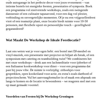
oude autogarage in het perfecte decor voor jouw evenement – van
intieme borrels tot energieke feesten, presentaties of symposia. Boek
een programma vol enerverende workshops, zoals een swingende
danssessie of een culinaire tapasavond, voor een dag vol plezier,
verbinding en onvergetelijke momenten. Of je nu een vrijgezellenfeest
viert of een teamuitje plant, onze locatie biedt ruimte voor 10-50
personen, met flexibele opzet en persoonlijke touch – gezelligheid
gegarandeerd!
Wat Maakt De Workshop de Ideale Feestlocatie?
Laat ons weten wat je voor ogen hebt: een borrel met DJ-meubel en
vinyl-muziek, een presentatie met projector en biljart als break, of een
symposium met catering en teambuilding twist? We combineren het
met onze workshops – denk aan een lachmeditatie voor ijsbreker of
een Italiaanse kookworkshop voor diner – voor een programma dat
past bij jouw vibe. De ruimte is veelzijdig: zithoekjes voor
gesprekken, open kookeiland voor actie, en extra’s zoals dartbord of
projectiescherm. Vul het aanvraagformulier in of maak een afspraak om
langs te komen en de locatie te bewonderen – we reageren snel met een
op maat gemaakt voorstel.
Voordelen van Feesten bij De Workshop Groningen