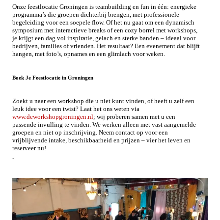
Onze feestlocatie Groningen is teambuilding en fun in één: energieke
programma’s die groepen dichterbij brengen, met professionele
begeleiding voor een soepele flow. Of het nu gaat om een dynamisch
symposium met interactieve breaks of een cozy borrel met workshops,
je krijgt een dag vol inspiratie, gelach en sterke banden – ideaal voor
bedrijven, families of vrienden. Het resultaat? Een evenement dat blijft
hangen, met foto’s, opnames en een glimlach voor weken.
Boek Je Feestlocatie in Groningen
Zoekt u naar een workshop die u niet kunt vinden, of heeft u zelf een
leuk idee voor een twist? Laat het ons weten via
www.deworkshopgroningen.nl
; wij proberen samen met u een
passende invulling te vinden. We werken alleen met vast aangemelde
groepen en niet op inschrijving. Neem contact op voor een
vrijblijvende intake, beschikbaarheid en prijzen – vier het leven en
reserveer nu!
.